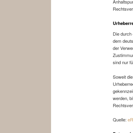
Anhaltspu
Rechtsver
Urheberr
Die durch 
dem deutsc
der Verwer
Zustimmung
sind nur f
Soweit die
Urheberrec
gekennzei
werden, b
Rechtsverl
Quelle:
eR