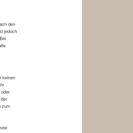
nach den
st jedoch
Bei
lte
r keinen
ähr
r oder
 der
en zum
rete