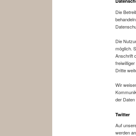
Datensch
Die Betrei
behandeln
Datenschu
Die Nutzu
möglich. 
Anschrift 
freiwillig
Dritte wei
Wir weisen
Kommunika
der Daten 
Twitter
Auf unsere
werden ang