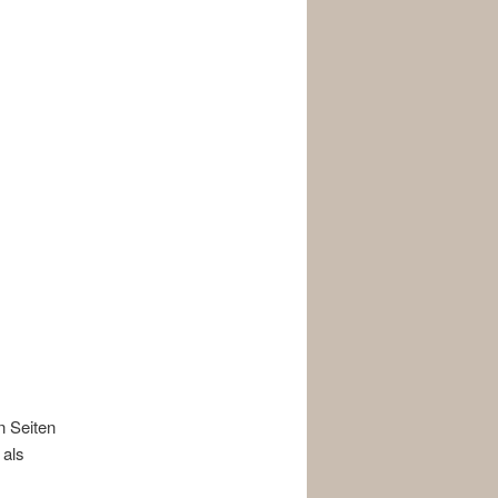
n Seiten
 als