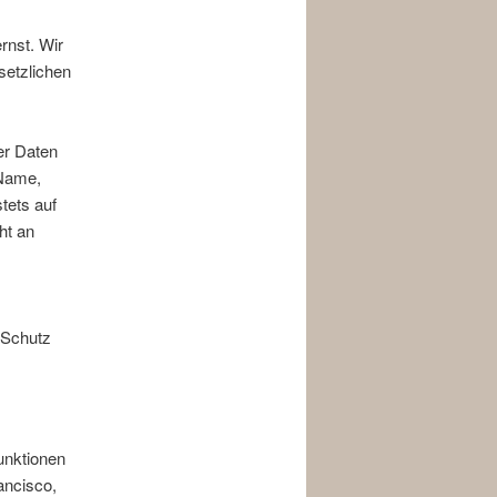
rnst. Wir
setzlichen
er Daten
 Name,
tets auf
ht an
 Schutz
unktionen
ancisco,