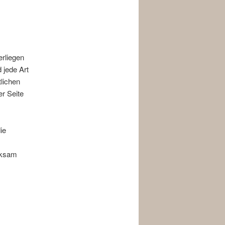
erliegen
 jede Art
lichen
r Seite
ie
rksam