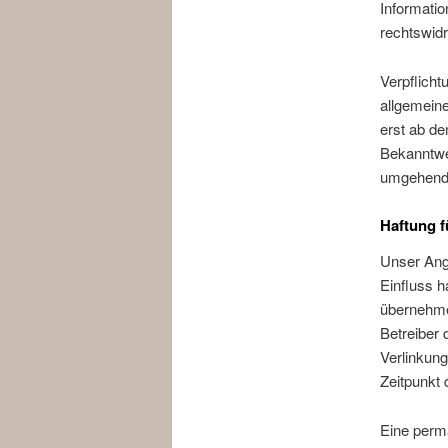
Informati
rechtswidr
Verpflich
allgemeine
erst ab de
Bekanntwe
umgehend 
Haftung f
Unser Ange
Einfluss h
übernehmen
Betreiber 
Verlinkung
Zeitpunkt 
Eine perma