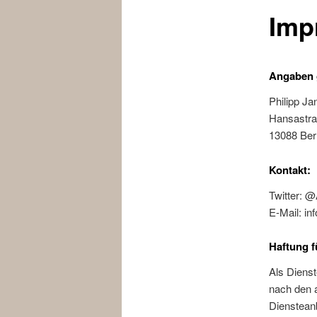
Imp
Angaben 
Philipp J
Hansastr
13088 Berl
Kontakt:
Twitter: 
E-Mail: i
Haftung f
Als Dienst
nach den a
Diensteanb