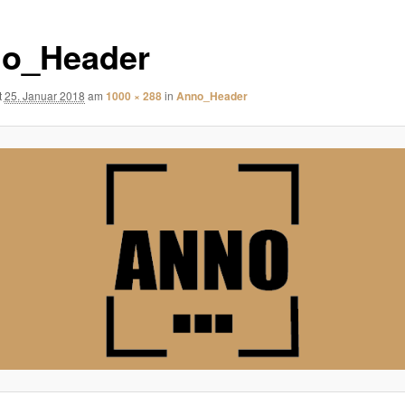
o_Header
t
25. Januar 2018
am
1000 × 288
in
Anno_Header