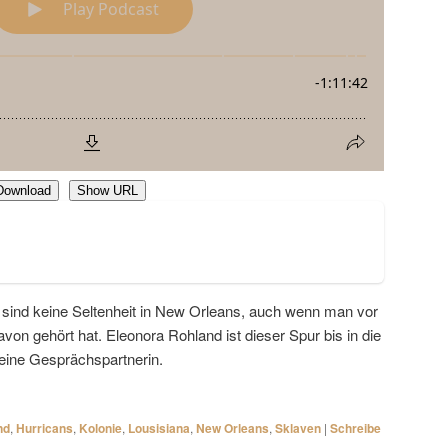
Download
Show URL
 sind keine Seltenheit in New Orleans, auch wenn man vor
avon gehört hat. Eleonora Rohland ist dieser Spur bis in die
meine Gesprächspartnerin.
nd
,
Hurricans
,
Kolonie
,
Lousisiana
,
New Orleans
,
Sklaven
|
Schreibe