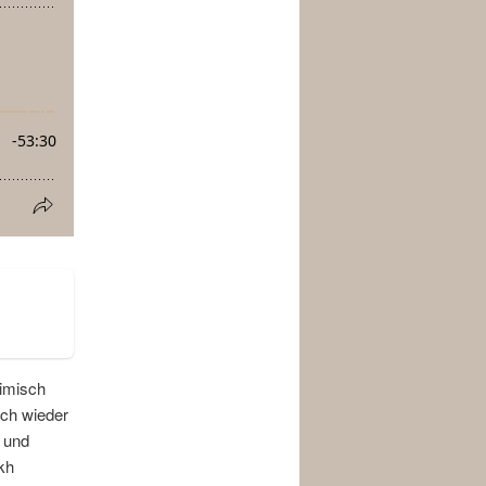
limisch
rch wieder
n und
kh