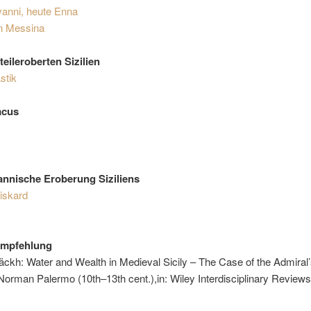
vanni, heute Enna
n Messina
teileroberten Sizilien
stik
acus
nnische Eroberung Siziliens
iskard
empfehlung
ckh: Water and Wealth in Medieval Sicily – The Case of the Admiral’
orman Palermo (10th‒13th cent.),in: Wiley Interdisciplinary Reviews