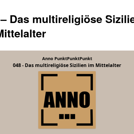
– Das multireligiöse Sizili
ittelalter