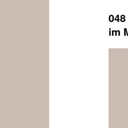
048 
im M