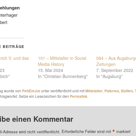
ehlungen
nterhager
bert
E BEITRÄGE
rich V. und das
101 – Mittelalter in Social
084 – Aus Augsburg
Media History
Zeitungen
023
15. Mai 2024
7. September 2022
ubich"
In "Christian Bunnenberg"
In "Augsburg"
rag wurde von
PehEmJot
unter veröffentlicht und mit
Mittelalter
,
Palermo
,
Sizilien
,
hlagwortet. Setze ein Lesezeichen für den
Permalink
.
ibe einen Kommentar
*
l-Adresse wird nicht veröffentlicht.
Erforderliche Felder sind mit
markiert