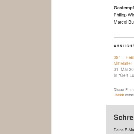
Gastempf
Philipp Wi
Marcel Bu
ÄHNLICH
094 – Hein
Mittelalter
31. Mai 2
In "Gert L
Dieser Eint
Jäckh
versc
Schre
Deine E-Mai