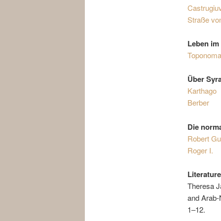
Castrugiu
Straße vo
Leben im 
Toponoma
Über Syr
Karthago
Berber
Die norma
Robert Gu
Roger I.
Literatur
Theresa Jä
and Arab-N
1‒12.