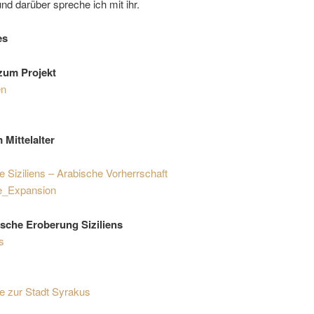
und darüber spreche ich mit ihr.
es
zum Projekt
en
m Mittelalter
 Siziliens – Arabische Vorherrschaft
e_Expansion
ische Eroberung Siziliens
s
e zur Stadt Syrakus