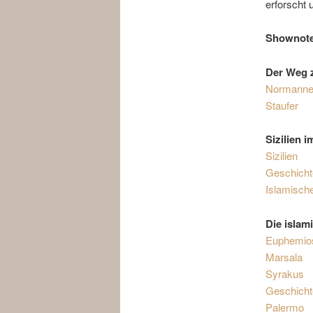
erforscht 
Shownot
Der Weg 
Normann
Staufer
Sizilien i
Sizilien
Geschichte
Islamisch
Die islam
Euphemio
Marsala
Syrakus
Geschicht
Palermo