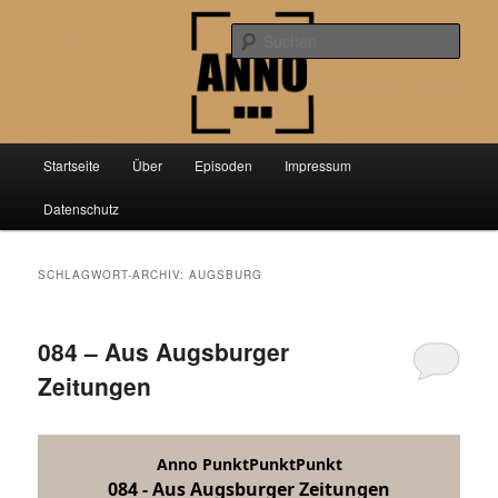
Zum
Zum
Der Podcast über aktuelle Forschung aus der Geschichtswissenschaft
primären
sekundären
Such
Inhalt
Inhalt
springen
springen
Anno PunktPunktPunkt
Hauptmenü
Startseite
Über
Episoden
Impressum
Datenschutz
SCHLAGWORT-ARCHIV:
AUGSBURG
084 – Aus Augsburger
Zeitungen