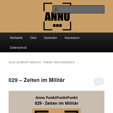
Zum
Zum
Der Podcast über aktuelle Forschung aus der Geschichtswissenschaft
primären
sekundären
Such
Inhalt
Inhalt
springen
springen
Anno PunktPunktPunkt
Hauptmenü
Startseite
Über
Episoden
Impressum
Datenschutz
SCHLAGWORT-ARCHIV:
FRANK REICHHERZER
029 – Zeiten im Militär