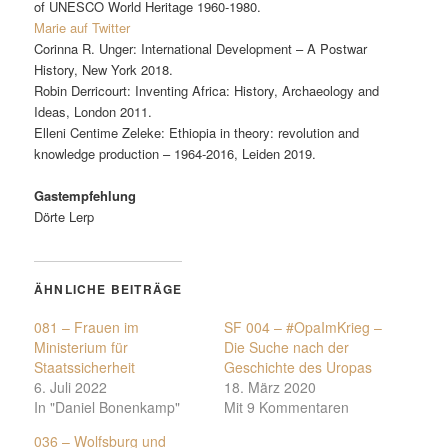
of UNESCO World Heritage 1960-1980.
Marie auf Twitter
Corinna R. Unger: International Development – A Postwar
History, New York 2018.
Robin Derricourt: Inventing Africa: History, Archaeology and
Ideas, London 2011.
Elleni Centime Zeleke: Ethiopia in theory: revolution and
knowledge production – 1964-2016, Leiden 2019.
Gastempfehlung
Dörte Lerp
ÄHNLICHE BEITRÄGE
081 – Frauen im
SF 004 – #OpaImKrieg –
Ministerium für
Die Suche nach der
Staatssicherheit
Geschichte des Uropas
6. Juli 2022
18. März 2020
In "Daniel Bonenkamp"
Mit 9 Kommentaren
036 – Wolfsburg und