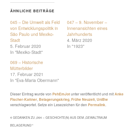
ÄHNLICHE BEITRÄGE
045 – Die Umwelt als Feld
047 – 9. November –
von Entwicklungspolitik in
Innenansichten eines
São Paulo und Mexiko-
Jahrhunderts
Stadt
4. März 2020
5. Februar 2020
In "1923"
In "Mexiko-Stadt"
069 – Historische
Mütterbilder
17. Februar 2021
In "Eva-Maria Obermann"
Dieser Eintrag wurde von
PehEmJot
unter veröffentlicht und mit
Anke
Fischer-Kattner
,
Belagerungskrieg
,
Frühe Neuzeit
,
UniBw
verschlagwortet. Setze ein Lesezeichen für den
Permalink
.
4 GEDANKEN ZU „
064 – GESCHICHTE(N) AUS DEM „GEWALTRAUM
BELAGERUNG“
“