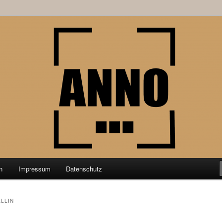
schung aus der Geschichtswissenschaft
nktPunkt
n
Impressum
Datenschutz
LLIN