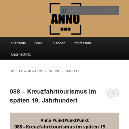
Zum
Zum
Der Podcast über aktuelle Forschung aus der Geschichtswissenschaft
primären
sekundären
Such
Inhalt
Inhalt
springen
springen
Anno PunktPunktPunkt
Hauptmenü
Startseite
Über
Episoden
Impressum
Datenschutz
SCHLAGWORT-ARCHIV:
SCHNELLDAMPFER
088 – Kreuzfahrttourismus im
1
späten 19. Jahrhundert