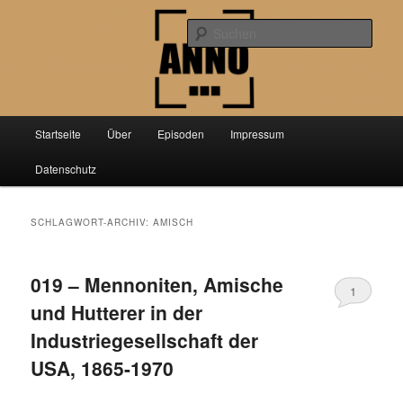
Zum
Zum
Der Podcast über aktuelle Forschung aus der Geschichtswissenschaft
primären
sekundären
Such
Inhalt
Inhalt
springen
springen
Anno PunktPunktPunkt
Hauptmenü
Startseite
Über
Episoden
Impressum
Datenschutz
SCHLAGWORT-ARCHIV:
AMISCH
019 – Mennoniten, Amische
1
und Hutterer in der
Industriegesellschaft der
USA, 1865-1970