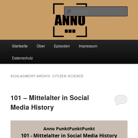
Zum
Zum
Der Podcast über aktuelle Forschung aus der Geschichtswissenschaft
primären
sekundären
Such
Inhalt
Inhalt
springen
springen
Anno PunktPunktPunkt
Hauptmenü
Startseite
Über
Episoden
Impressum
Datenschutz
SCHLAGWORT-ARCHIV:
CITIZEN SCIENCE
101 – Mittelalter in Social
Media History