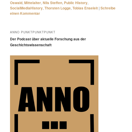
Oswald
,
Mittelalter
,
Nils Steffen
,
Public History
,
SocialMediaHistory
,
Thorsten Logge
,
Tobias Enseleit
|
Schreibe
einen Kommentar
ANNO PUNKTPUNKTPUNKT
Der Podcast über aktuelle Forschung aus der
Geschichtswissenschaft