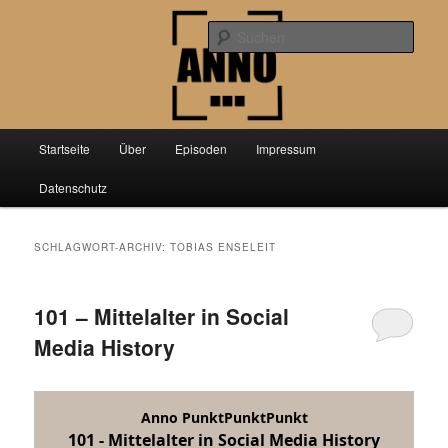
Zum
Zum
Der Podcast über aktuelle Forschung aus der Geschichtswissenschaft
primären
sekundären
Such
Inhalt
Inhalt
springen
springen
Anno PunktPunktPunkt
Hauptmenü
Startseite
Über
Episoden
Impressum
Datenschutz
SCHLAGWORT-ARCHIV:
TOBIAS ENSELEIT
101 – Mittelalter in Social
Media History