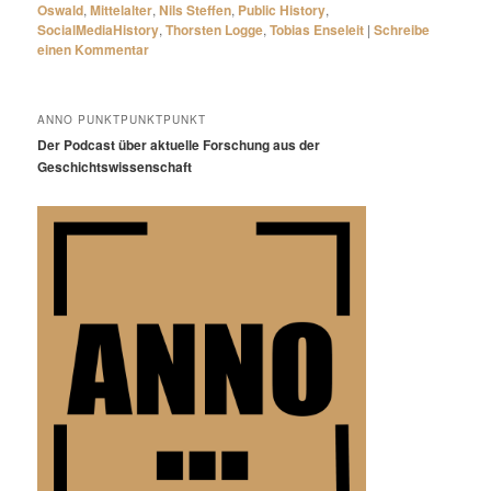
Oswald
,
Mittelalter
,
Nils Steffen
,
Public History
,
SocialMediaHistory
,
Thorsten Logge
,
Tobias Enseleit
|
Schreibe
einen Kommentar
ANNO PUNKTPUNKTPUNKT
Der Podcast über aktuelle Forschung aus der
Geschichtswissenschaft