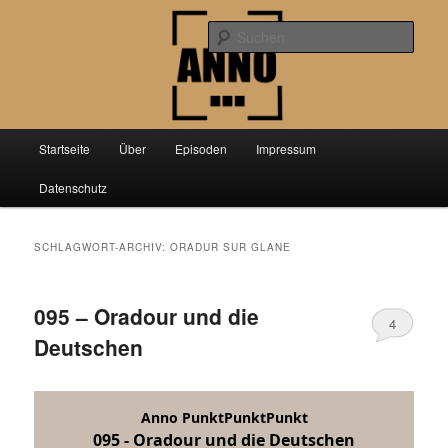
Zum
Zum
Der Podcast über aktuelle Forschung aus der Geschichtswissenschaft
primären
sekundären
Such
Inhalt
Inhalt
springen
springen
Anno PunktPunktPunkt
Hauptmenü
Startseite
Über
Episoden
Impressum
Datenschutz
SCHLAGWORT-ARCHIV:
ORADUR SUR GLANE
095 – Oradour und die
4
Deutschen