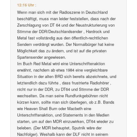
12:16 Uhr
:
Wenn man sich mit der Radioszene in Deutschland
beschäftigt, muss man leider feststellen, dass nach der
Zerschlagung von DT 64 und der Neustrukturierung von
Stimme der DDR/Deutschlandsender , Hardrock und
Metal fast vollständig aus den öffentlich-rechtlichen
Sendern verdrängt wurden. Der Normalbürger hat keine
Möglichkeit das zu ändern, und ist auf die privaten
Spartensender angewiesen.
Im Buch Red Metal wird eine Unterschriftenaktion
erwähnt, nachdem ab etwa 1984 eine vergleichbare
Situation in der alten BRD sich bereits abzeichnete, und
letztendlich dazu führte , dass frustrierte Radiohörer ,
nicht nur in der DDR, zu DT64 und Stimme der DDR
wechselten. Da man seine Rundfunkgebühren nicht
kürzen kann, sollte man sich überlegen, ob z.B. Bands
wie Heaven Shall Burn oder Macbeth eine
Unterschriftenaktion, und Statements in den Medien
starten, um auf den MDR einzuwirken, DT64 wieder zu
beleben. (Der MDR behauptet, Sputnik wäre der
Nachfolger). Weshalb kann der DLF nicht in seinem