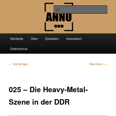
Zum
Der Podcast über aktuelle Forschung aus der Geschichtswissenschaft
primären
Such
Inhalt
springen
Anno PunktPunktPunkt
Hauptmenü
Startseite
Über
Episoden
Impressum
Datenschutz
Beitragsnavigation
←
Vorheriger
Nächster
→
025 – Die Heavy-Metal-
Szene in der DDR