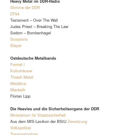
Heavy Metal im DDR-Radio
Stimme der DDR
DT64
Testament – Over The Wall
Judas Priest – Breaking The Law
Sodom – Bombenhagel
Scorpions
Slayer
Ostdeutsche Metalbands
Formel I
Kulturhäuser
Thrash Metal
Metallica
Macbeth
Florian Lipp
Die Heavies und die Sicherheitsorgane der DDR
Ministerium für Staatssicherheit
Aus dem MfS-Lexikon der BStU
Zersetzung
Volkspolizei
Transportpolizei