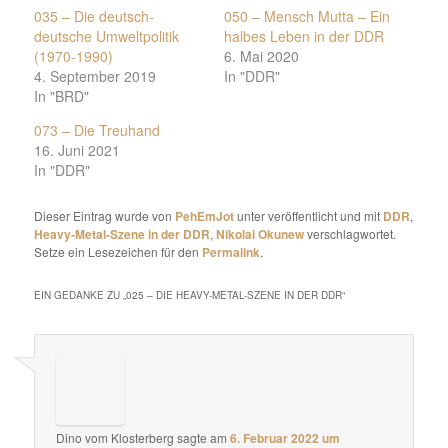
035 – Die deutsch-
050 – Mensch Mutta – Ein
deutsche Umweltpolitik
halbes Leben in der DDR
(1970-1990)
6. Mai 2020
4. September 2019
In "DDR"
In "BRD"
073 – Die Treuhand
16. Juni 2021
In "DDR"
Dieser Eintrag wurde von
PehEmJot
unter veröffentlicht und mit
DDR
,
Heavy-Metal-Szene in der DDR
,
Nikolai Okunew
verschlagwortet.
Setze ein Lesezeichen für den
Permalink
.
EIN GEDANKE ZU „
025 – DIE HEAVY-METAL-SZENE IN DER DDR
“
Dino vom Klosterberg
sagte am
6. Februar 2022 um