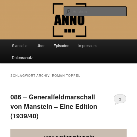
Zum
Zum
Der Podcast über aktuelle Forschung aus der Geschichtswissenschaft
primären
sekundären
Such
Inhalt
Inhalt
springen
springen
Anno PunktPunktPunkt
Hauptmenü
Startseite
Über
Episoden
Impressum
Datenschutz
SCHLAGWORT-ARCHIV:
ROMAN TÖPPEL
086 – Generalfeldmarschall
3
von Manstein – Eine Edition
(1939/40)